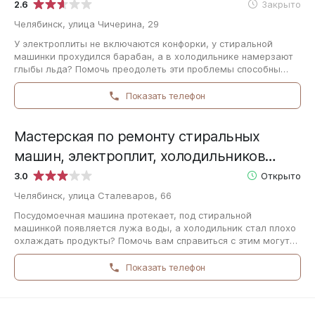
Урал-Мастер
2.6
Закрыто
Челябинск, улица Чичерина, 29
У электроплиты не включаются конфорки, у стиральной
машинки прохудился барабан, а в холодильнике намерзают
глыбы льда? Помочь преодолеть эти проблемы способны
специалисты Мастерская по ремонту…
Показать телефон
Мастерская по ремонту стиральных
машин, электроплит, холодильников
Урал-Мастер
3.0
Открыто
Челябинск, улица Сталеваров, 66
Посудомоечная машина протекает, под стиральной
машинкой появляется лужа воды, а холодильник стал плохо
охлаждать продукты? Помочь вам справиться с этим могут
мастера Мастерская по ремонту стиральных…
Показать телефон