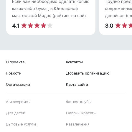
Если вам необходимо сделать копию
Трудно пред
каких-либо бумаг, в Ювелирной
современных
мастерской Мидас (рейтинг на сайте
девайсов (п
— 4.1) вам готовы помочь. Сюда
или телефоно
4.1
3.0
зачастую обращаются школьники
случается та
или студенты, а также все, кому
ломается. Ес
понадобилось сделать ксерокопию
такой пробл
паспорта или иного удостоверения.
помощью мож
Вы можете заказать тут ч/б копии
картриджей 
О проекте
Контакты
журналов, схем, чертежей, важных
Либкнехта. 
документов и прочего на двух или
мастер сооб
Новости
Добавить организацию
одной стороне листа.
поломке уст
Организации
Карта сайта
Предварительно вы сможете
варианты во
разузнать, с каким форматом тут
расскажет, 
работают, если ваш исходник
потребуется
Автосервисы
Фитнес клубы
достаточно большой, а также
ремонта дета
Для детей
Салоны красоты
выполняют ли сотрудники
в наличии. О
многостраничное копирование и
станет и инф
Бытовые услуги
Развлечения
печатают ли они разные файлы с
гарантию см