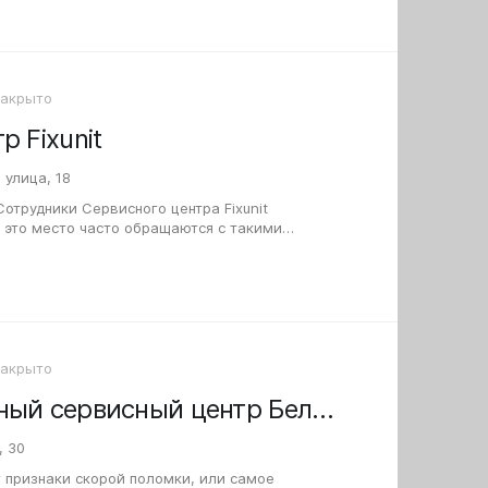
Закрыто
 Fixunit
 улица, 18
отрудники Сервисного центра Fixunit
 это место часто обращаются с такими
ость микрофона, батареи или фотокамеры
Закрыто
Профессиональный сервисный центр Белый сервис на улице Энгельса
, 30
 признаки скорой поломки, или самое