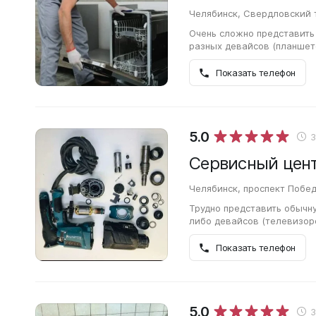
Челябинск, Свердловский т
Очень сложно представить
разных девайсов (планшет
случается так, что техник
Показать телефон
5.0
Сервисный цен
Челябинск, проспект Побед
Трудно представить обычн
либо девайсов (телевизоро
случается так, что техник
Показать телефон
5.0