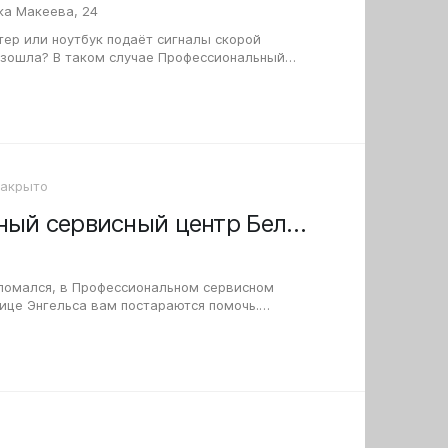
ка Макеева, 24
ер или ноутбук подаёт сигналы скорой
изошла? В таком случае Профессиональный
рвис на улице Академика Макеева предложит…
Закрыто
Профессиональный сервисный центр Белый сервис на улице Энгельса
сломался, в Профессиональном сервисном
ице Энгельса вам постараются помочь.
ностику, по результатам которой можно будет…