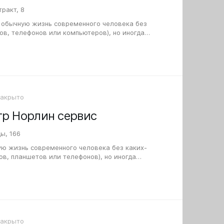
ракт, 8
 обычную жизнь современного человека без
ов, телефонов или компьютеров), но иногда
а ломается. Если вы столкнулись с…
Закрыто
тр Норлин сервис
ы, 166
ую жизнь современного человека без каких-
в, планшетов или телефонов), но иногда
а ломается. Если это случилось с вашей…
Закрыто