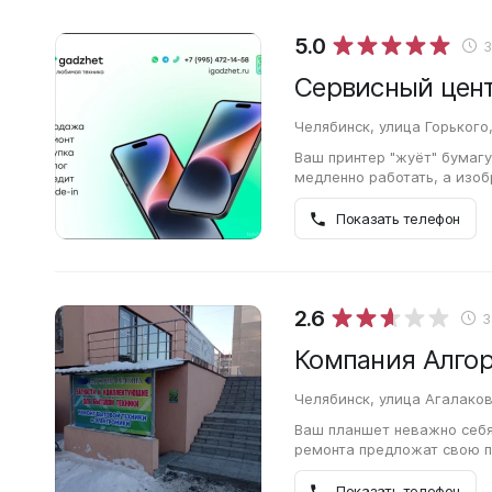
5.0
Сервисный цент
Челябинск, улица Горького,
Ваш принтер "жуёт" бумагу
медленно работать, а изо
неполадки, свойственные 
Показать телефон
2.6
З
Компания Алго
Челябинск, улица Агалаков
Ваш планшет неважно себя
ремонта предложат свою п
такими поломками, как по
Показать телефон