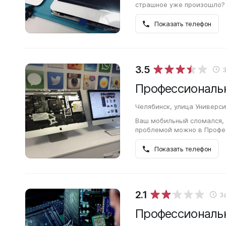
страшное уже произошло?
Белый сервис на улице Эн
постарается…
Показать телефон
3.5
Челябинск, улица Универс
Ваш мобильный сломался, и
проблемой можно в Профе
на Университетской набер
Показать телефон
2.1
З