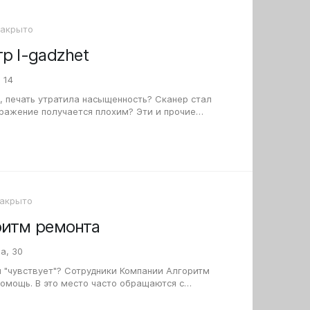
Закрыто
р I-gadzhet
 14
, печать утратила насыщенность? Сканер стал
бражение получается плохим? Эти и прочие
оргтехнике, постараются решить в…
акрыто
ритм ремонта
а, 30
 "чувствует"? Сотрудники Компании Алгоритм
омощь. В это место часто обращаются с
вреждение приёмников для карт памяти,…