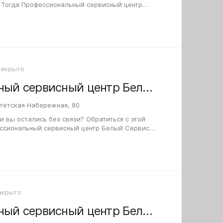
 Тогда Профессиональный сервисный центр
гельса предложит свою помощь. Мастер
Закрыто
Профессиональный сервисный центр Белый Сервис на Университетской набережной
итетская Набережная, 80
 вы остались без связи? Обратиться с этой
ссиональный сервисный центр Белый Сервис
ежной. Поводом для обращения сюда могут…
акрыто
Профессиональный сервисный центр Белый сервис на улице Академика Макеева