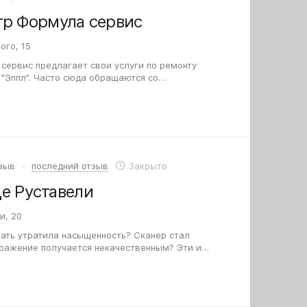
тр Формула сервис
ого, 15
сервис предлагает свои услуги по ремонту
 "Эппл". Часто сюда обращаются со
стро разряжается аккумулятор, устройство
тзыв
последний отзыв
Закрыто
ице Руставели
и, 20
чать утратила насыщенность? Сканер стал
бражение получается некачественным? Эти и
ющие с оргтехникой, могут решить в…