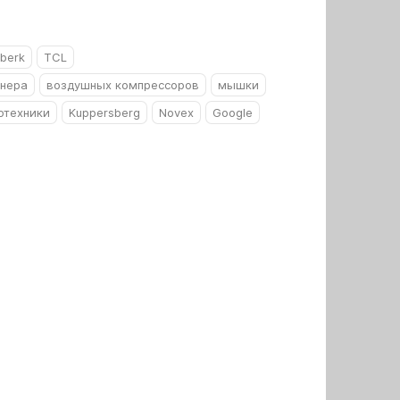
berk
TCL
онера
воздушных компрессоров
мышки
отехники
Kuppersberg
Novex
Google