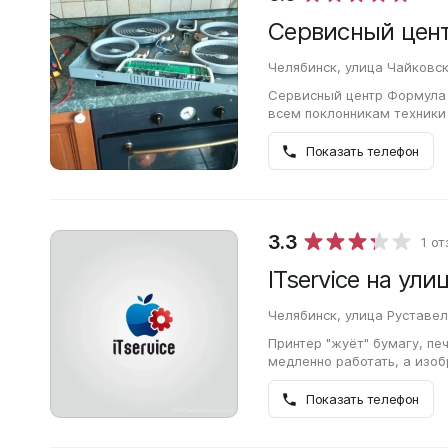
Сервисный цен
Челябинск, улица Чайковск
Сервисный центр Формула 
всем поклонникам техники
следующими дефектами: бы
не…
Показать телефон
3.3
1 о
ITservice на ул
Челябинск, улица Руставел
Принтер "жуёт" бумагу, пе
медленно работать, а изо
другие проблемы, возника
Показать телефон