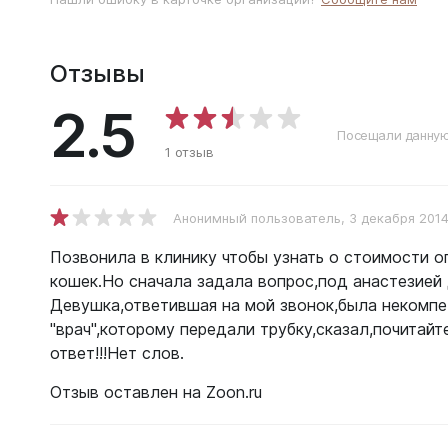
Отзывы
2.5
Посещали данную
1 отзыв
Анонимный пользователь
, 3 декабря 201
Позвонила в клинику чтобы узнать о стоимости о
кошек.Но сначала задала вопрос,под анастезией 
Девушка,ответившая на мой звонок,была некомпе
"врач",которому передали трубку,сказал,почитай
ответ!!!Нет слов.
Отзыв оставлен на Zoon.ru