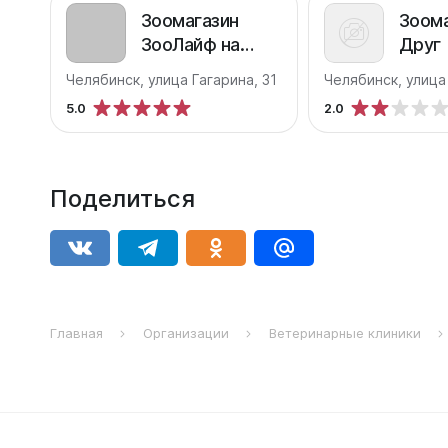
Зоомагазин
Зоома
ЗооЛайф на
Друг
улице Гагарина
Челябинск, улица Гагарина, 31
5.0
2.0
Поделиться
Главная
Организации
Ветеринарные клиники