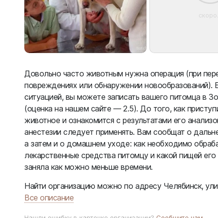
скоро.
Довольно часто животным нужна операция (при пер
повреждениях или обнаружении новообразований). 
ситуацией, вы можете записать вашего питомца в Зо
(оценка на нашем сайте — 2.5). До того, как приступ
животное и ознакомится с результатами его анализов
анестезии следует применять. Вам сообщат о даль
а затем и о домашнем уходе: как необходимо обраба
лекарственные средства питомцу и какой пищей его 
заняла как можно меньше времени.
Найти организацию можно по адресу Челябинск, улица 
Все описание
Нашли ошибку в карточке организации?
Сообщите нам