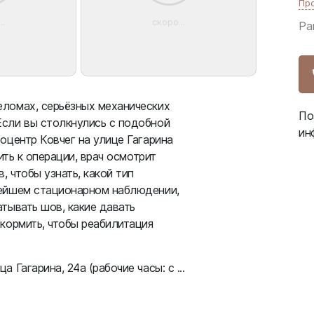
Пр
..
скоро...
Ра
еломах, серьёзных механических
По
Если вы столкнулись с подобной
ин
оцентр Ковчег на улице Гагарина
ить к операции, врач осмотрит
, чтобы узнать, какой тип
нейшем стационарном наблюдении,
тывать шов, какие давать
кормить, чтобы реабилитация
Гагарина, 24а (рабочие часы: с ...