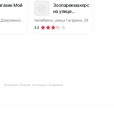
газин Мой
Зоопарикмахерская
на улице
Гагарина
Челябинск, улица Дзержинского, 110
Челябинск, улица Гагарина, 29
3.3
Зооцентр Ковчег на улице Гагарина