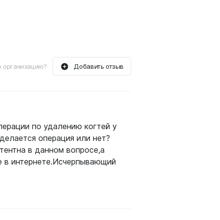
 организацию?
Добавить отзыв
4
перации по удалению когтей у
делается операция или нет?
тентна в данном вопросе,а
те в интернете.Исчерпывающий