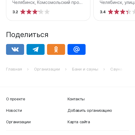
Челябинск, Комсомольский проспект, 118а
Челябинск, улиц
3.2
3.4
Поделиться
Главная
Организации
Бани и сауны
Сауна Морс
О проекте
Контакты
Новости
Добавить организацию
Организации
Карта сайта