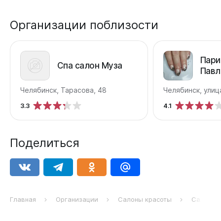
Организации поблизости
Пари
Спа салон Муза
Павл
Челябинск, Тарасова, 48
Челябинск, улиц
3.3
4.1
Поделиться
Главная
Организации
Салоны красоты
Салон-п