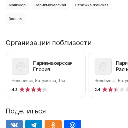
Маникюр
Парикмахерская
Стрижка женская
Эконом
Организации поблизости
Парикмахерская
Пари
Глория
Расч
Челябинск, Батумская, 15а
Челябинск, Бату
4.3
2.4
Поделиться