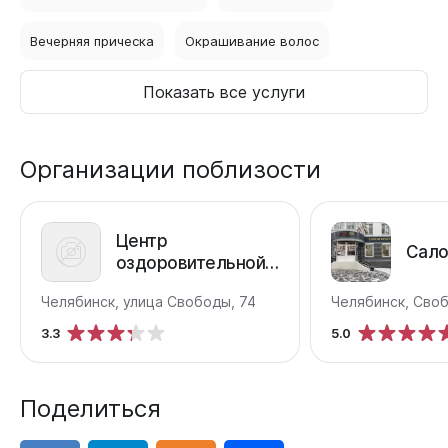
Вечерняя прическа
Окрашивание волос
Показать все услуги
Организации поблизости
Центр
Сало
оздоровительной
медицины
Челябинск, улица Свободы, 74
Челябинск, Своб
Инициатива плюс
3.3
5.0
Поделиться