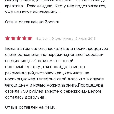
креатива....Рекомендую. Кто у нее подстригается,
уже не могут ей изменить...
Отзыв оставлен на Zoon.ru
Валерия Окольникова
, 9 июля 2013
Была в этом салоне,прокалывала носик,процедура
очень болезненая,но пережила,попался хороший
специалист,выбрали вместе с ней
нострим(сережку для носа),дала много
рекомендаций,листовку как ухаживать за
носиком,номер телефона свой дала,что в случае
чего,и днем и ночью,можно звонить.Пороцедура
стоила 750 рублей вместе с сережкой.В целом
осталась довольна.
Отзыв оставлен на Yell.ru