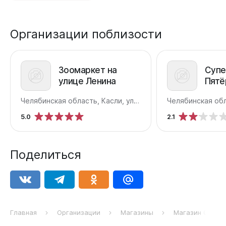
Организации поблизости
Зоомаркет на
Супе
улице Ленина
Пятё
улиц
Челябинская область, Касли, улица Ленина, 10/1
5.0
2.1
Поделиться
Главная
Организации
Магазины
Магазин Орион