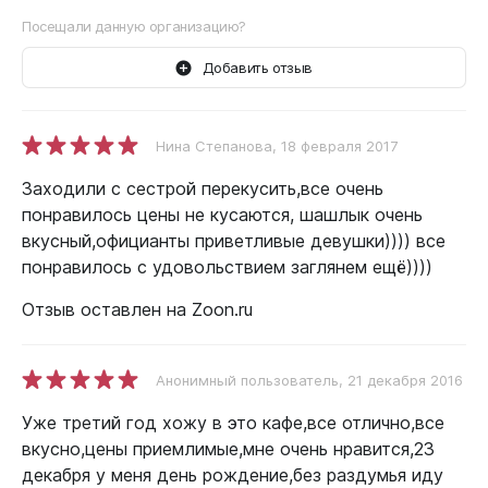
Посещали данную организацию?
Добавить отзыв
Нина Степанова
, 18 февраля 2017
Заходили с сестрой перекусить,все очень
понравилось цены не кусаются, шашлык очень
вкусный,официанты приветливые девушки)))) все
понравилось с удовольствием заглянем ещё))))
Отзыв оставлен на Zoon.ru
Анонимный пользователь
, 21 декабря 2016
Уже третий год хожу в это кафе,все отлично,все
вкусно,цены приемлимые,мне очень нравится,23
декабря у меня день рождение,без раздумья иду