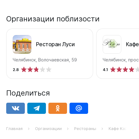
Организации поблизости
Ресторан Луси
Кафе
Челябинск, Волочаевская, 59
Челябинск, прос
2.8
4.1
Поделиться
Главная
Организации
Рестораны
Кафе Кайф