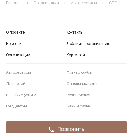
Главная
Организации
Автосервисы
СТО Мастер 
О проекте
Контакты
Новости
Добавить организацию
Организации
Карта сайта
Автосервисы
Фитнес клубы
Для детей
Салоны красоты
Бытовые услуги
Развлечения
Медцентры
Бани и сауны
© 2026 Tutchelyabinsk.ru.
Позвонить
Правила использования информационных материалов