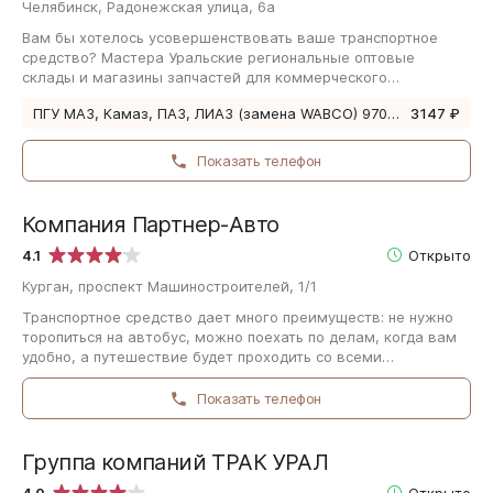
Челябинск, Радонежская улица, 6а
Вам бы хотелось усовершенствовать ваше транспортное
средство? Мастера Уральские региональные оптовые
склады и магазины запчастей для коммерческого
транспорта Арсенал-Авто (рейтинг на Tutchelyabinsk.ru…
ПГУ МАЗ, Камаз, ПАЗ, ЛИАЗ (замена WABCO) 9700514370
3147 ₽
Показать телефон
Компания Партнер-Авто
4.1
Открыто
Курган, проспект Машиностроителей, 1/1
Транспортное средство дает много преимуществ: не нужно
торопиться на автобус, можно поехать по делам, когда вам
удобно, а путешествие будет проходить со всеми
удобствами. Если вы любите быть…
Показать телефон
Группа компаний ТРАК УРАЛ
4.0
Открыто