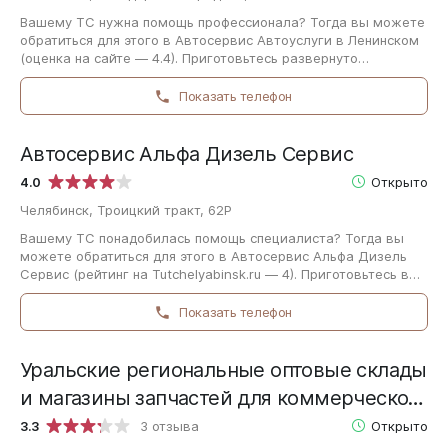
Вашему ТС нужна помощь профессионала? Тогда вы можете
обратиться для этого в Автосервис Автоуслуги в Ленинском
(оценка на сайте — 4.4). Приготовьтесь развернуто
рассказать работникам сервиса…
Показать телефон
Автосервис Альфа Дизель Сервис
4.0
Открыто
Челябинск, Троицкий тракт, 62Р
Вашему ТС понадобилась помощь специалиста? Тогда вы
можете обратиться для этого в Автосервис Альфа Дизель
Сервис (рейтинг на Tutchelyabinsk.ru — 4). Приготовьтесь в
подробностях рассказать специалистам…
Показать телефон
Уральские региональные оптовые склады
и магазины запчастей для коммерческого
транспорта Арсенал-Авто
3.3
3 отзыва
Открыто