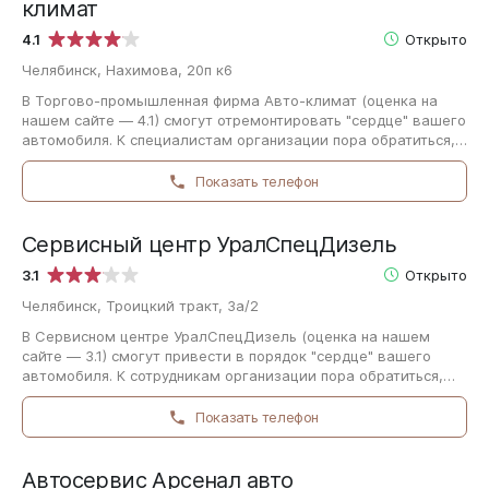
климат
4.1
Открыто
Челябинск, Нахимова, 20п к6
В Торгово-промышленная фирма Авто-климат (оценка на
нашем сайте — 4.1) смогут отремонтировать "сердце" вашего
автомобиля. К специалистам организации пора обратиться,
если вы обнаружили непривычные…
Показать телефон
Сервисный центр УралCпецДизель
3.1
Открыто
Челябинск, Троицкий тракт, 3а/2
В Сервисном центре УралCпецДизель (оценка на нашем
сайте — 3.1) смогут привести в порядок "сердце" вашего
автомобиля. К сотрудникам организации пора обратиться,
если вами были обнаружены непривычные…
Показать телефон
Автосервис Арсенал авто